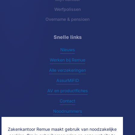
Werfpolissen
Overname & pensioen
Snelle links
Nieuws
Werken bij Remue
Alle verzekeringen
AssurMiFID
AV en productfiches
Contact
Noodnummers
Zakenkantoor Remue maakt gebruik van noodzakelijke