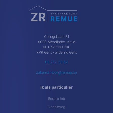
Collegebaan 81
9090 Merelbeke-Melle
BE 0427.169.786
RPR Gent - afdeling Gent
09 252 29 82
zakenkantoor@remue.be
Ik als particulier
Eerste job
Onderweg