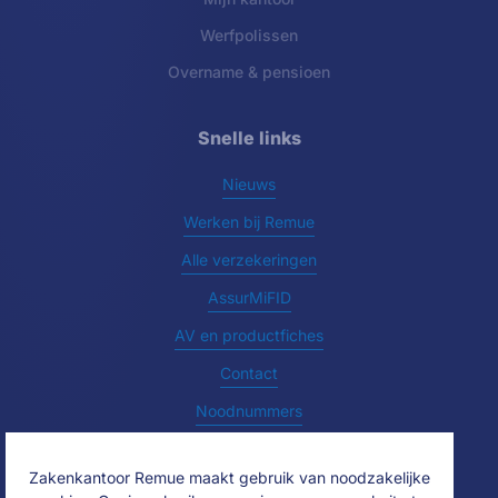
Werfpolissen
Overname & pensioen
Snelle links
Nieuws
Werken bij Remue
Alle verzekeringen
AssurMiFID
AV en productfiches
Contact
Noodnummers
Zakenkantoor Remue maakt gebruik van noodzakelijke