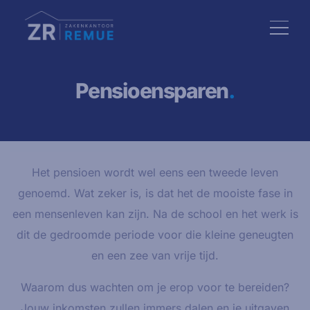
Pensioensparen
.
Het pensioen wordt wel eens een tweede leven
genoemd. Wat zeker is, is dat het de mooiste fase in
een mensenleven kan zijn. Na de school en het werk is
dit de gedroomde periode voor die kleine geneugten
en een zee van vrije tijd.
Waarom dus wachten om je erop voor te bereiden?
Jouw inkomsten zullen immers dalen en je uitgaven