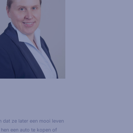
 dat ze later een mooi leven
, hen een auto te kopen of