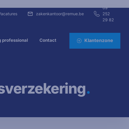
09
Vacatures
zakenkantoor@remue.be
252
29 82
 professional
Contact
Klantenzone
nsverzekering
.