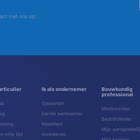
act met ons op.
articulier
Ik als ondernemer
Bouwkundig
professional
ob
Opstarten
Medewerker
eg
Eerste werknemer
Bedrijfsleider
woning
Mobiliteit
Mijn aansprakeli
 vrije tijd
Investeren
Mijn kantoor