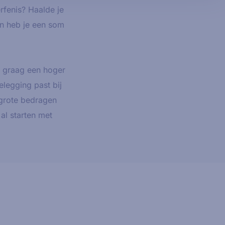
rfenis? Haalde je
en heb je een som
e graag een hoger
legging past bij
 grote bedragen
al starten met