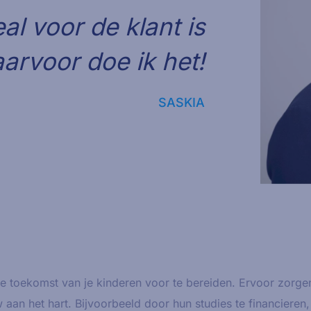
eal voor de klant is
aarvoor doe ik het!
SASKIA
de toekomst van je kinderen voor te bereiden. Ervoor zorgen
aan het hart. Bijvoorbeeld door hun studies te financieren