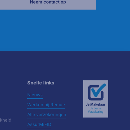
Neem contact op
Snelle links
Nieuws
Werken bij Remue
Alle verzekeringen
jkheid
AssurMiFID