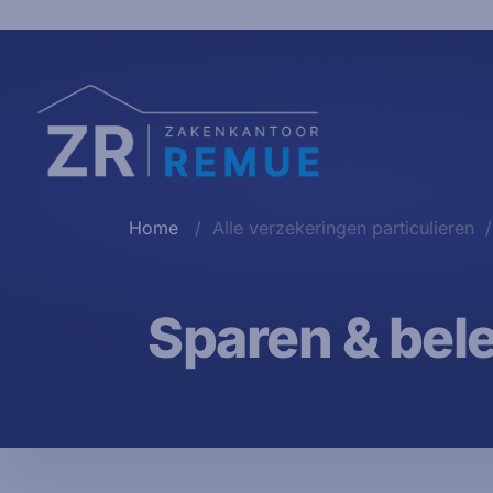
Home
/
Alle verzekeringen particulieren
/
Sparen & bel